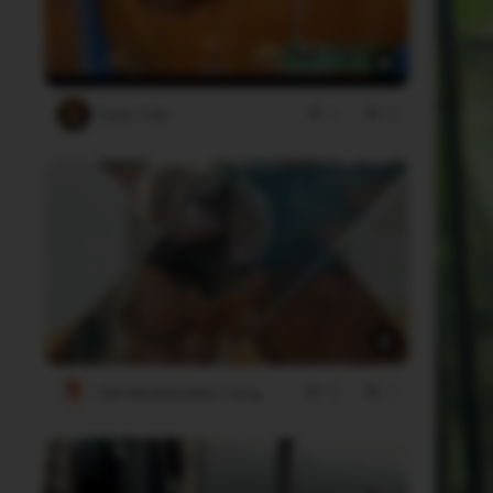
Danh Trần
1
2
Pôn Nè Betta Nha Trang
6
2