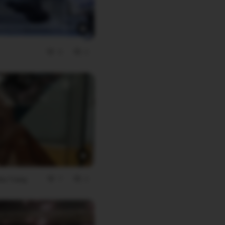
5
2
ha Trang
7
2