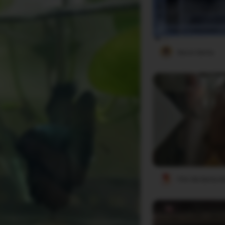
Baron Betta
Pôn Nè Betta N