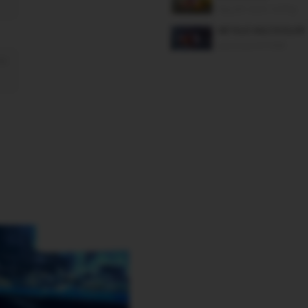
Nguyễn Quốc Cường
METALIC MULTICOLOR
quoctuan441998
..