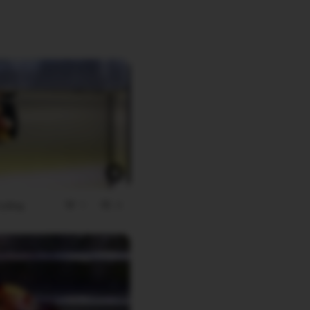
Cường
1
0