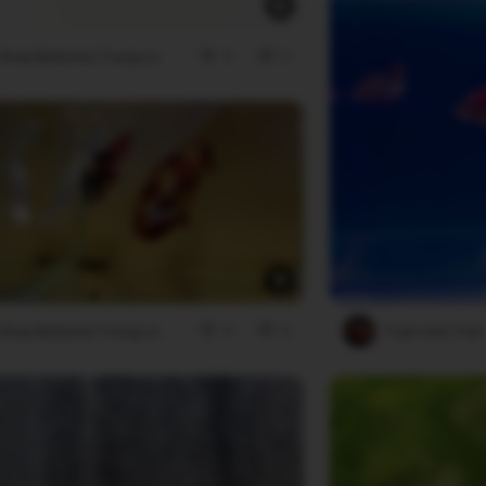
Shop Betta Koi Trung Le
0
0
Shop Betta Koi Trung Le
5
0
Tuan Anh Tran