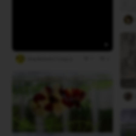
Shop Betta Koi Trung Le
7
0