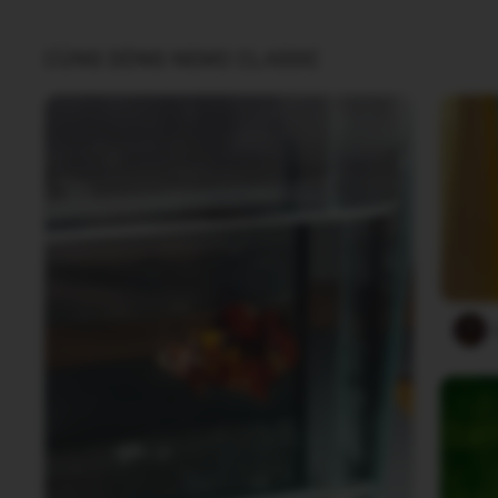
CÙNG DÒNG NEMO CLASSIC