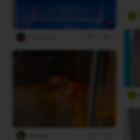
Tuan Anh Tran
3
0
Hieu Dang
8
0