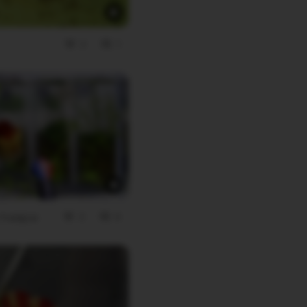
2
1
 Trung Le
2
0