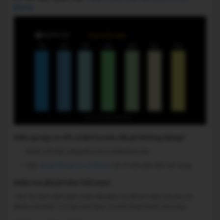
Betta
Điều gì xảy ra với cá Betta nếu độ pH không đúng?
Nước trở nên nặng làm cho cá Betta bị đơ
Gây
căng thẳng cho cá Betta
và có thể dẫn đến tử vong
Kiểm tra độ pH như thế nào?
"Đo" là cách đơn giản nhất để kiểm tra độ pH hiện tại cho cá
Betta của bạn. Có hai cách bạn có thể tham khảo như sau: