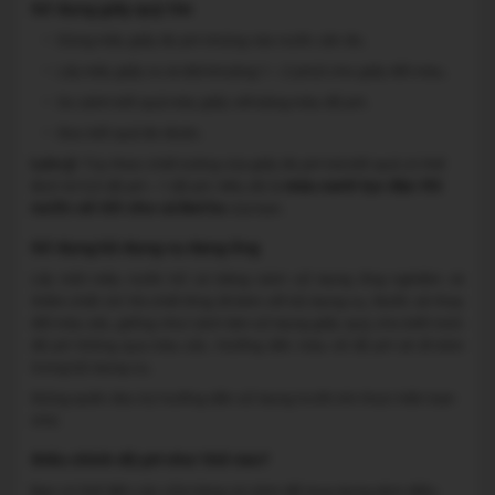
Sử dụng giấy quỳ tím
Dùng mẫu giấy đo pH nhúng vào nước cần đo.
Lấy mẫu giấy ra và đợi khoảng 1 – 2 phút cho giấy đổi màu.
So sánh kết quả màu giấy với bảng màu độ pH.
Đọc kết quả đo được.
Lưu ý:
Tùy theo chất lượng của giấy đo pH mà kết quả có thể
lệch từ 0,5 độ pH – 1 độ pH. Nếu đó là
màu xanh lục đặc thì
nước sẽ tốt cho cá Betta
của bạn.
Sử dụng bộ dụng cụ dạng ống
Lấy một mẫu nước hồ cá bằng cách sử dụng ống nghiệm và
thêm chất chỉ thị chất lỏng đi kèm với bộ dụng cụ. Nước sẽ thay
đổi màu sắc, giống như cách làm sử dụng giấy quỳ, cho biết mức
độ pH thông qua màu sắc. Hướng dẫn màu về độ pH sẽ đi kèm
trong bộ dụng cụ.
Đừng quên đọc kỹ hướng dẫn sử dụng trước khi thực hiện bạn
nhé.
Điều chỉnh độ pH như thế nào?
Bạn có thể đến các cửa hàng cá cảnh để mua dung dịch điều