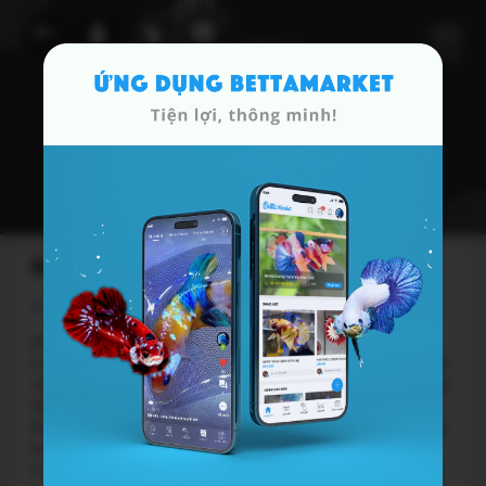
BETTA 101: CÁ BETTA VÀ ĐỘ PH
Dành cho người mới chơi
pH là gì?pH là mức độ axit hoặc kiềm được tìm thấy
trong nước. Sự mất ổn định độ pH trong nước sẽ gây ra
căng thẳng cho cá Betta và có thể dẫn đến tử vong. Vậy
độ pH đúng cho cá Betta là bao nhiêu?pH đúng cho cá
Betta là bao nhiêu?Độ pH đúng cho cá Betta nằm trong
khoảng 6.5 - 7.5, cá Betta sẽ rất hạnh phúc nếu độ pH
trong nước rơi vào 7.0Có thể bạn quan tâm: Top 6 Điều