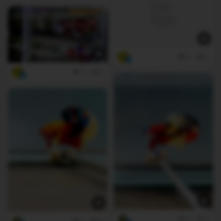
0
0
2
0
7
0