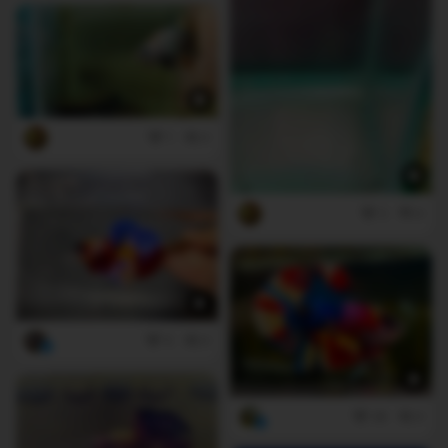
1
0
3
0
5
0
28
0