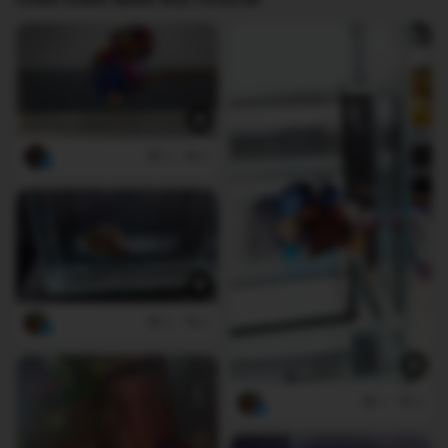
3
0
3
0
1
0