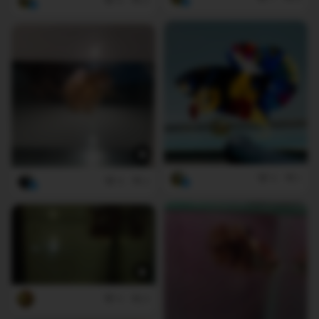
4
0
5
1
6
2
0
0