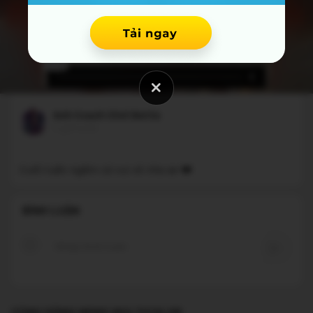
Anh Coach Chơi Betta
5 giờ trước
BÌNH LUẬN
CÙNG DÒNG NEMO MULTICOLOR