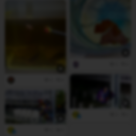
3
0
4
0
3
2
5
0