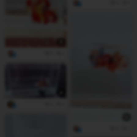
5
1
6
0
0
0
4
0