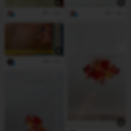
6
0
5
0
0
1