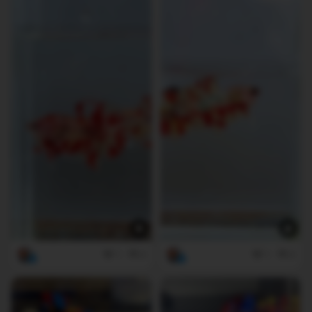
1
0
1
0