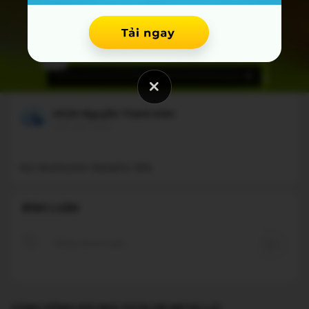
4628-Nguyễn Thành Kiên
một năm trước
BÌNH LUẬN
CÙNG DÒNG KOI MULTICOLOR METALLIC