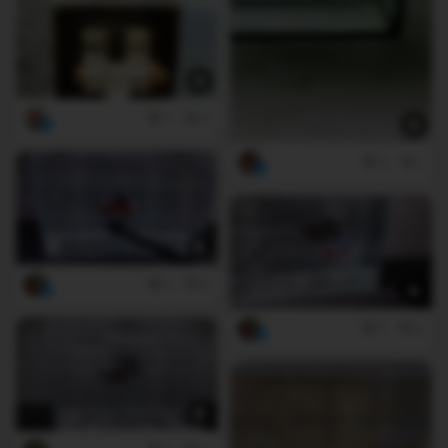
7
0
4
1
2
0
1
0