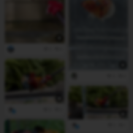
2
0
4
0
6
0
3
1