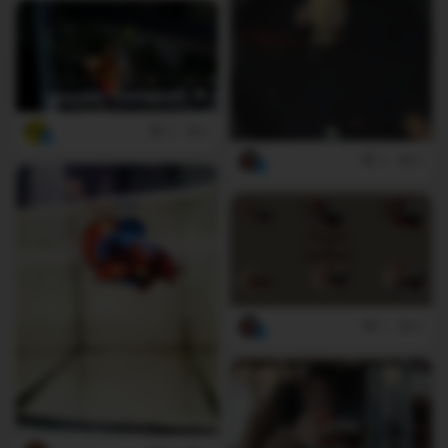
2
1
2
0
1
0