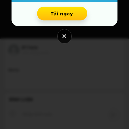
BT Farm
một tháng trước
Betta
BÌNH LUẬN