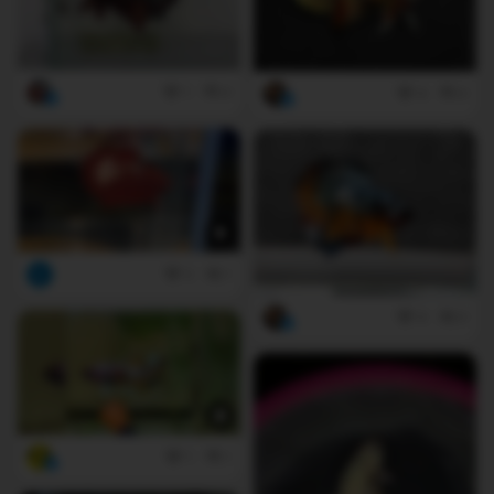
1
0
4
0
2
1
4
0
1
1