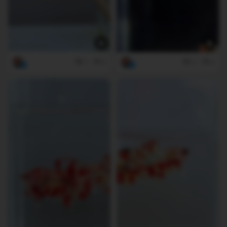
1
0
2
0