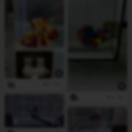
7
0
4
1