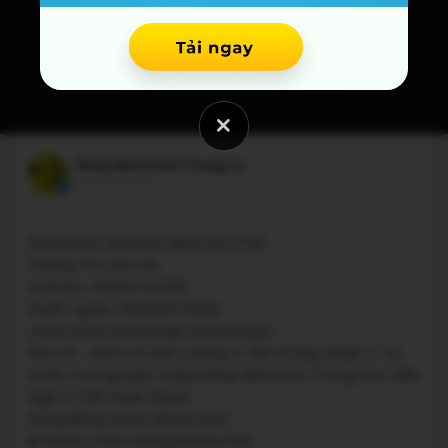
Shop Betta Koi Trung Le
3 tháng trước
Multicolor Metallic Betta Koi Fish
Thông Tin Liên Hệ
Hotline : 0909.113.095
Nước ngoài +84909113095
(zalo/viber/messenger/whatsApp)
Địa chỉ : 54/9 Lê Văn Lương, P Tân Hưng, Quận 7, Tp
HCM ( tìm google maps Shop Betta Koi Trung Le) ( Gần
Ngã 3 Trần Xuân Soạn)
Cộng đồng nhóm Betta Zalo :
● https://zalo.me/g/pjdopu165