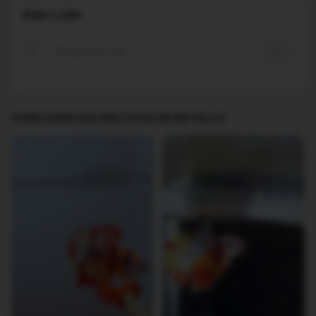
BÌNH LUẬN
CÙNG DÒNG KOI MULTICOLOR METALLIC