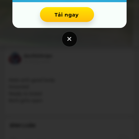
ducthinhvips
10 tháng trước
Male with good body
Groomed
Ready to breed
Both gills open
BÌNH LUẬN