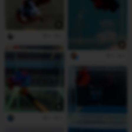
4
0
3
0
0
0