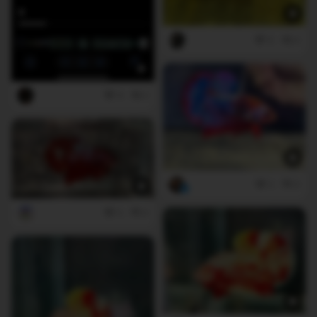
5
0
4
2
2
0
2
0