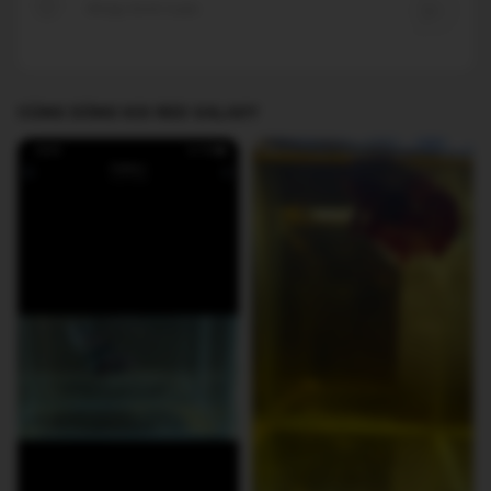
CÙNG DÒNG KOI RED GALAXY