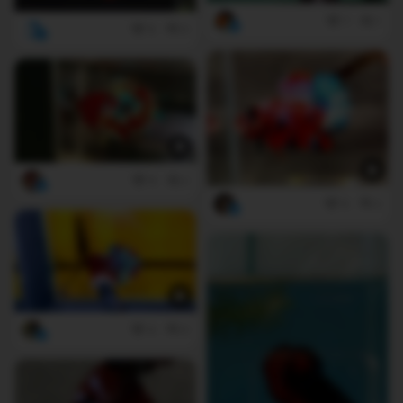
7
1
6
0
6
2
6
2
4
0