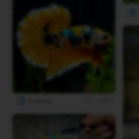
BettaMarket
5
4