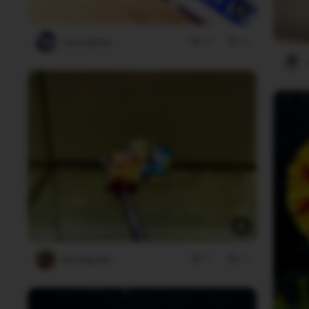
Carot Betta
5
4
Kết Nguyễn
7
4