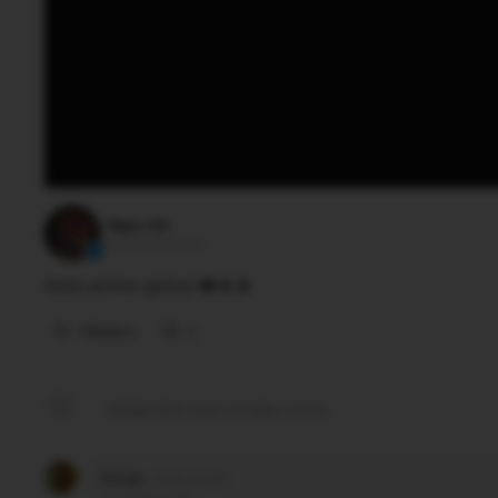
Ngọc nhi
một tháng trước
Mela yellow galaxy ❤️🔥🔥
Thích
(3)
4
Tri Le
2 năm trước