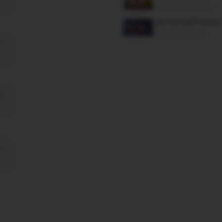
Nguyễn Quốc Cường
METALIC MULTICOLOR
quoctuan441998
..
..
..