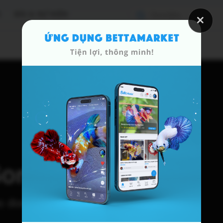
Á
BÀI & SỰ KIỆN