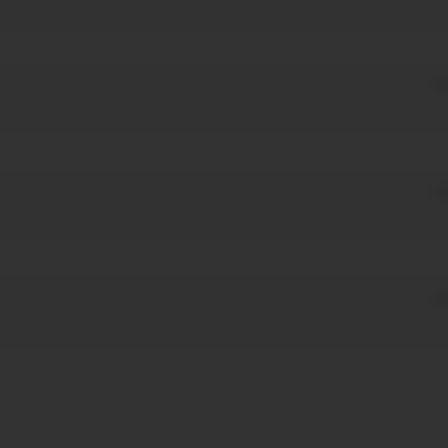
.
.
.