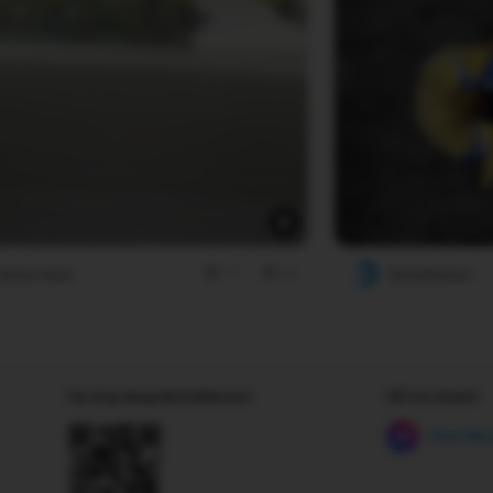
Betta mlem
7
4
BettaMarket
Tải ứng dụng BettaMarket
Hỗ trợ nhanh
Chat Me