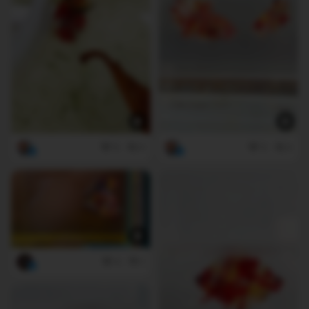
6
0
5
0
0
1