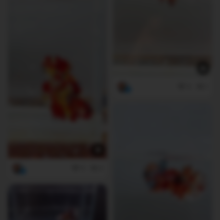
5
1
6
0