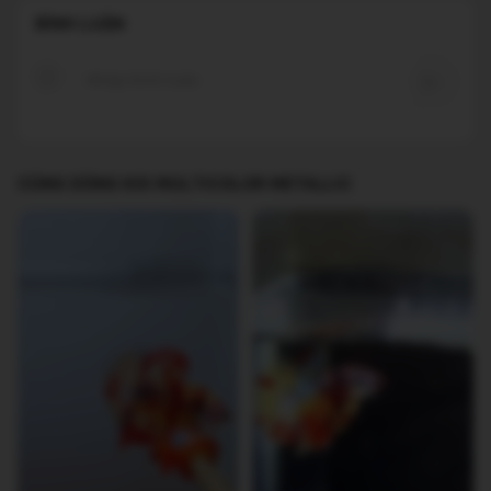
BÌNH LUẬN
CÙNG DÒNG KOI MULTICOLOR METALLIC