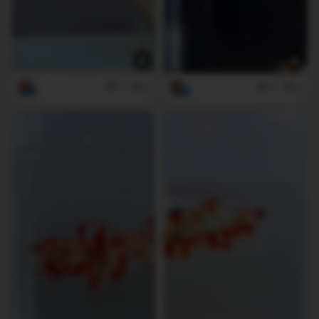
1
0
2
0