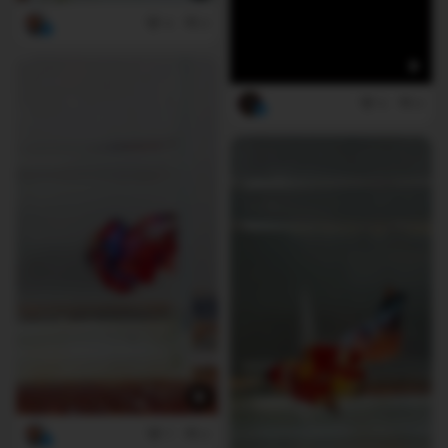
4
0
0
0
7
0