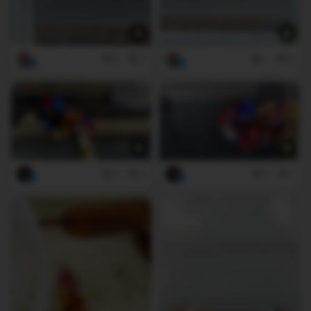
1
0
1
0
2
0
3
1