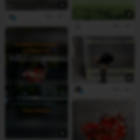
7
4
4
2
9
0