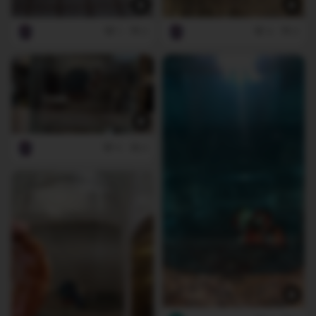
1
0
4
0
0
0