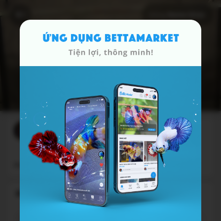
Dòng
Nemo khác
Ngọc nhi
một tháng trước
BÌNH LUẬN