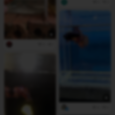
2
3
4
1
4
0