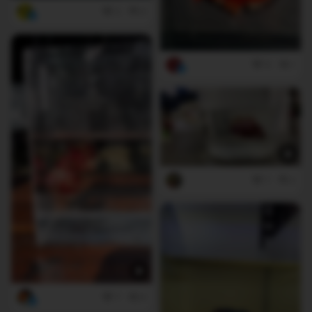
2
0
5
1
7
2
7
0