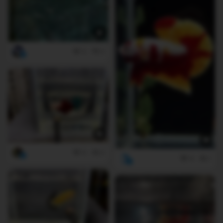
5
0
9
0
9
1