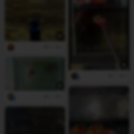
6
0
7
0
5
0