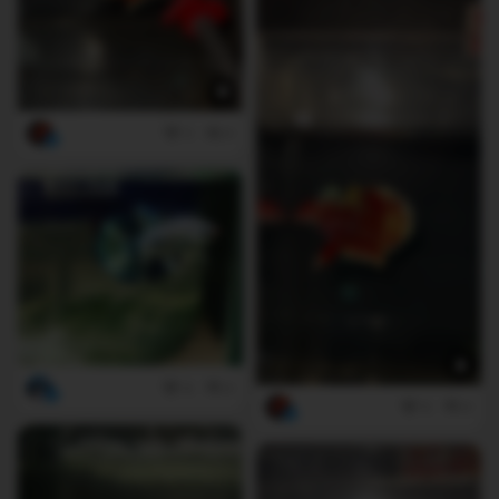
3
0
4
0
5
0