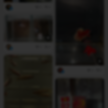
5
0
2
0
3
0