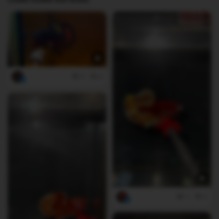
3
0
3
0