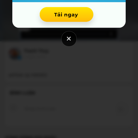
Thanh Thuy
3 ngày trước
BÌNH LUẬN
CÙNG DÒNG KOI KHÁC