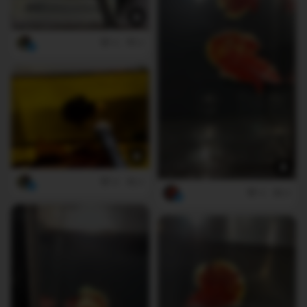
5
0
8
0
4
0