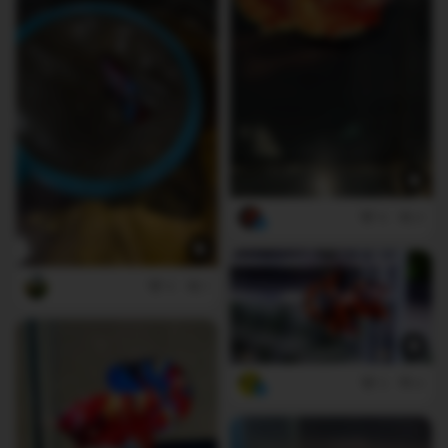
9
0
0
1
3
0