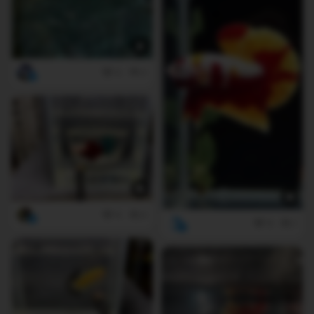
5
0
9
0
9
1