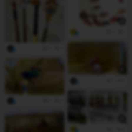
4
1
0
0
2
0
6
3
3
0