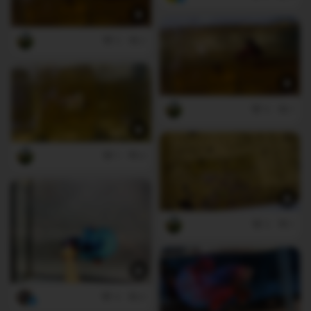
2
2
0
1
1
0
2
1
4
0