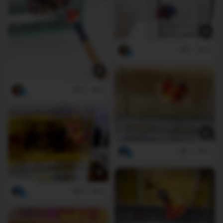
1
0
2
0
3
0
4
0