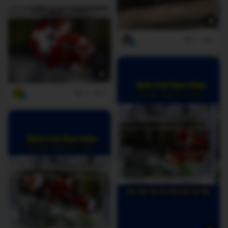
3
0
3
0