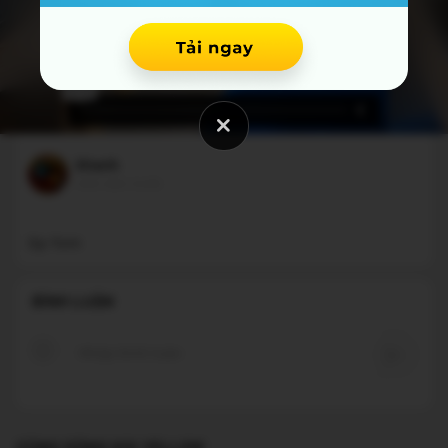
khanh
một năm trước
BÌNH LUẬN
CÙNG DÒNG KOI YELLOW