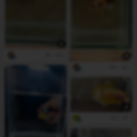
1
0
2
0
4
1