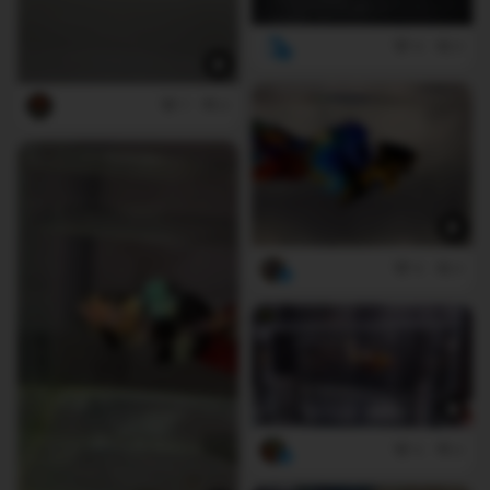
4
0
7
0
6
0
0
0