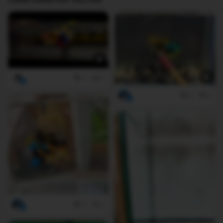
7
0
3
0
3
0