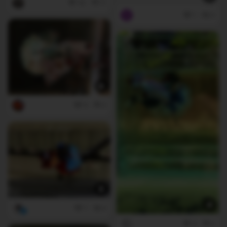
42
11
1
0
9
0
7
4
4
2