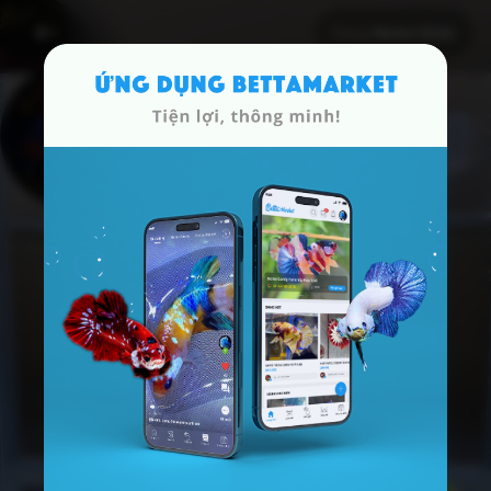
Dòng
Nemo khác