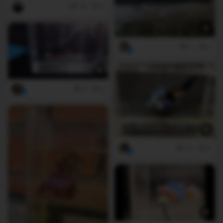
18
0
3
0
3
0
10
0