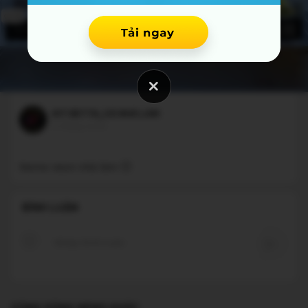
KIT BETTA_CÁ NHÀ LÀM
5 tháng trước
BÌNH LUẬN
CÙNG DÒNG NEMO KHÁC