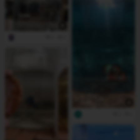
0
0
2
3