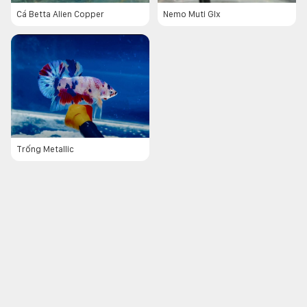
Cá Betta Alien Copper
Nemo Muti Glx
Trống Metallic