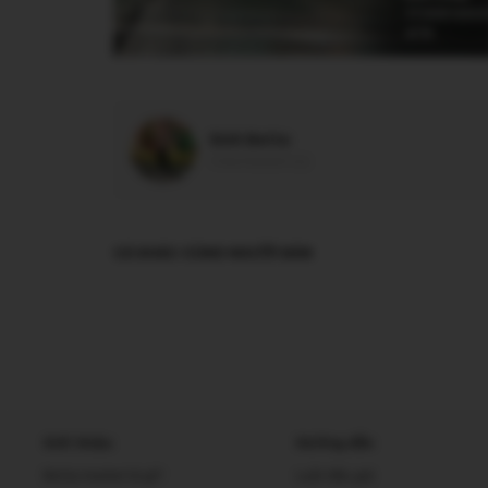
172681492
172681493
476
102
Sinh Betta
1744765091122
CÁ KHÁC CÙNG NGƯỜI BÁN
Giới thiệu
Hướng dẫn
Betta market là gì?
Luật đấu giá