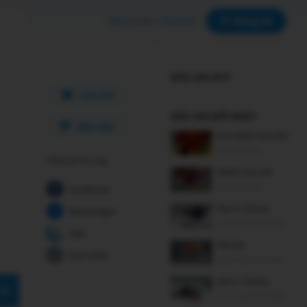
Đăng nhập
Đăng ký
Đăng cá
ĐẤU GIÁ HOT
Lưu tin
ĐẤU GIÁ MỚI NHẤT
Báo cáo
KOI NEMO GALAXY
Khanh Molly
Chia sẻ tin này
NEMO GALAXY
Khanh Molly
Facebook
Nemo Galaxy
Messenger
quoctuan441998
Zalo
Metalic
Sao chép
quoctuan441998
Nemo Galaxy
số
quoctuan441998