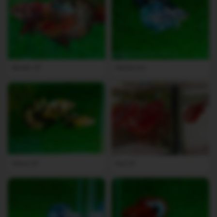
Metalic CP
Marble Dot
Yellow CP
Red CP